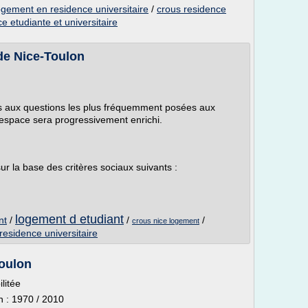
ogement en residence universitaire
/
crous residence
e etudiante et universitaire
de Nice-Toulon
s aux questions les plus fréquemment posées aux
 espace sera progressivement enrichi.
ur la base des critères sociaux suivants :
logement d etudiant
nt
/
/
/
crous nice logement
esidence universitaire
oulon
litée
n : 1970 / 2010