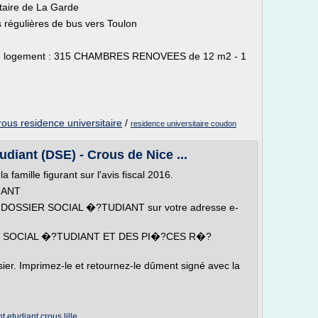
itaire de La Garde
s régulières de bus vers Toulon
de logement : 315 CHAMBRES RENOVEES de 12 m2 - 1
rous residence universitaire
/
residence universitaire coudon
udiant (DSE) - Crous de Nice ...
 famille figurant sur l'avis fiscal 2016.
IANT
SSIER SOCIAL �?TUDIANT sur votre adresse e-
 SOCIAL �?TUDIANT ET DES PI�?CES R�?
sier. Imprimez-le et retournez-le dûment signé avec la
 etudiant crous lille