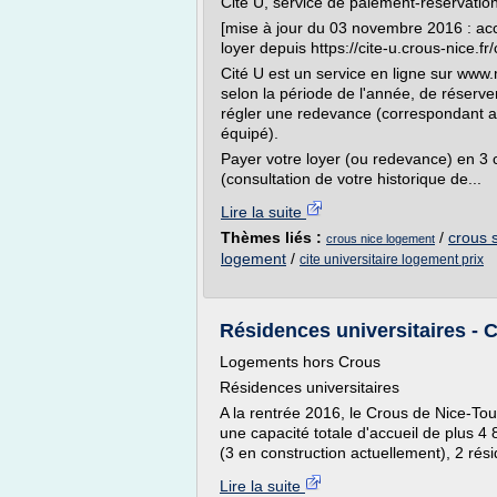
Cité U, service de paiement-réservati
[mise à jour du 03 novembre 2016 : ac
loyer depuis https://cite-u.crous-nice.fr/
Cité U est un service en ligne sur www.
selon la période de l'année, de réserve
régler une redevance (correspondant au
équipé).
Payer votre loyer (ou redevance) en 3 c
(consultation de votre historique de...
Lire la suite
Thèmes liés :
/
crous 
crous nice logement
logement
/
cite universitaire logement prix
Résidences universitaires - 
Logements hors Crous
Résidences universitaires
A la rentrée 2016, le Crous de Nice-Toul
une capacité totale d'accueil de plus 4
(3 en construction actuellement), 2 rési
Lire la suite