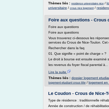
Thèmes liés :
/
l
residence universitaire nice
universitaire
/
/
residenc
crous nice logement
Foire aux questions - Crous 
Foire aux questions
Foire aux questions
Vous trouverez ci-dessous les réponse
services du Crous de Nice-Toulon. Cet
Rechercher dans la faq
01. Que signifie « point de charge » ?
Le droit à bourse est ensuite examiné s
les revenus du foyer fiscal parental à...
Lire la suite
Thèmes liés :
dossier logement etudia
/
logement en r
logement etudiant crous lille
Le Coudon - Crous de Nice-T
Type de résidence : traditionnelle réhabi
Année de construction / de réhabilitatio