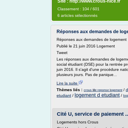
Site : http://www.crous-nice.fr
Classement : 104 / 601
6 articles sélectionnés
Réponses aux demandes de loge
Réponses aux demandes de logement
Publié le 21 juin 2016 Logement
Tweet
Les réponses aux demandes de logement
social étudiant (DSE) pour la rentrée p
juin 2016. Il s'agit d'une procédure na
plusieurs jours. Pas de panique...
Lire la suite
Thèmes liés :
/
d
crous lille reponse logement
logement d etudiant
etudiant
/
/
log
Cité U, service de paiement .
Logements hors Crous