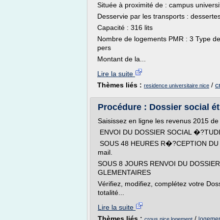
Située à proximité de : campus univers
Desservie par les transports : desserte
Capacité : 316 lits
Nombre de logements PMR : 3 Type 
pers
Montant de la...
Lire la suite
Thèmes liés :
/
c
residence universitaire nice
Procédure : Dossier social ét
Saisissez en ligne les revenus 2015 de la
ENVOI DU DOSSIER SOCIAL �?TUD
SOUS 48 HEURES R�?CEPTION DU DO
mail.
SOUS 8 JOURS RENVOI DU DOSSIER
GLEMENTAIRES
Vérifiez, modifiez, complétez votre Dos
totalité...
Lire la suite
Thèmes liés :
/
logement
crous nice logement