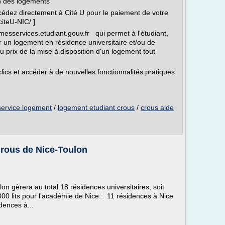
on des logements
cédez directement à Cité U pour le paiement de votre
citeU-NIC/ ]
messervices.etudiant.gouv.fr qui permet à l'étudiant,
r un logement en résidence universitaire et/ou de
 prix de la mise à disposition d'un logement tout
lics et accéder à de nouvelles fonctionnalités pratiques
service logement
/
logement etudiant crous
/
crous aide
Crous de Nice-Toulon
on gèrera au total 18 résidences universitaires, soit
 800 lits pour l'académie de Nice : 11 résidences à Nice
dences à...