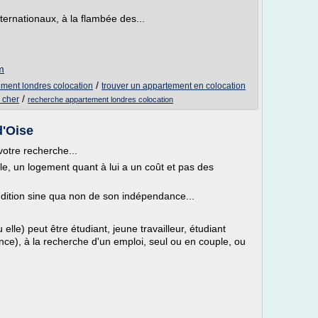
ernationaux, à la flambée des...
m
/
ment londres colocation
trouver un appartement en colocation
/
 cher
recherche appartement londres colocation
d'Oise
otre recherche...
ble, un logement quant à lui a un coût et pas des
ition sine qua non de son indépendance...
u elle) peut être étudiant, jeune travailleur, étudiant
nance), à la recherche d'un emploi, seul ou en couple, ou