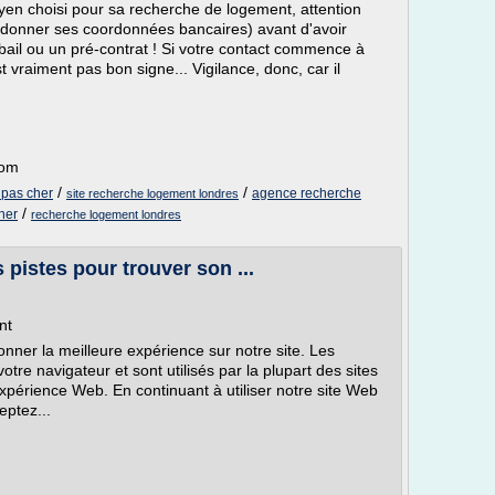
n choisi pour sa recherche de logement, attention
ni donner ses coordonnées bancaires) avant d'avoir
e bail ou un pré-contrat ! Si votre contact commence à
 vraiment pas bon signe... Vigilance, donc, car il
com
/
/
 pas cher
agence recherche
site recherche logement londres
/
her
recherche logement londres
pistes pour trouver son ...
nt
nner la meilleure expérience sur notre site. Les
otre navigateur et sont utilisés par la plupart des sites
xpérience Web. En continuant à utiliser notre site Web
eptez...