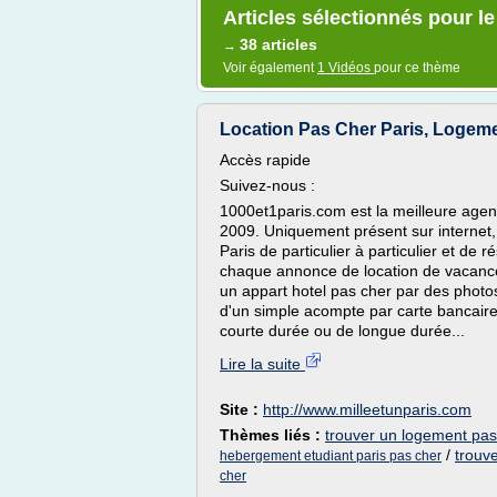
Articles sélectionnés pour l
38 articles
→
Voir également
1 Vidéos
pour ce thème
Location Pas Cher Paris, Logeme
Accès rapide
Suivez-nous :
1000et1paris.com est la meilleure agen
2009. Uniquement présent sur internet, 
Paris de particulier à particulier et de r
chaque annonce de location de vacance
un appart hotel pas cher par des photos
d'un simple acompte par carte bancair
courte durée ou de longue durée...
Lire la suite
Site :
http://www.milleetunparis.com
Thèmes liés :
trouver un logement pas
/
trouv
hebergement etudiant paris pas cher
cher