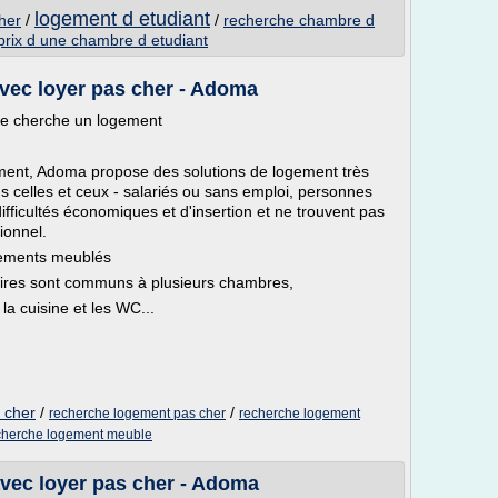
logement d etudiant
her
/
/
recherche chambre d
prix d une chambre d etudiant
vec loyer pas cher - Adoma
Je cherche un logement
gement, Adoma propose des solutions de logement très
s celles et ceux - salariés ou sans emploi, personnes
difficultés économiques et d'insertion et ne trouvent pas
ionnel.
gements meublés
itaires sont communs à plusieurs chambres,
la cuisine et les WC...
 cher
/
/
recherche logement pas cher
recherche logement
cherche logement meuble
avec loyer pas cher - Adoma