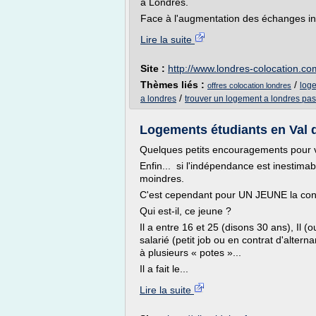
à Londres.
Face à l'augmentation des échanges int
Lire la suite
Site :
http://www.londres-colocation.co
Thèmes liés :
/
loge
offres colocation londres
/
a londres
trouver un logement a londres pas
Logements étudiants en Val 
Quelques petits encouragements pour v
Enfin... si l'indépendance est inestima
moindres.
C'est cependant pour UN JEUNE la cond
Qui est-il, ce jeune ?
Il a entre 16 et 25 (disons 30 ans), Il (o
salarié (petit job ou en contrat d'alter
à plusieurs « potes »...
Il a fait le...
Lire la suite