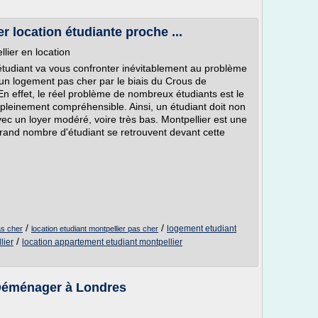
 location étudiante proche ...
lier en location
 étudiant va vous confronter inévitablement au problème
 un logement pas cher par le biais du Crous de
n effet, le réel problème de nombreux étudiants est le
pleinement compréhensible. Ainsi, un étudiant doit non
c un loyer modéré, voire très bas. Montpellier est une
grand nombre d'étudiant se retrouvent devant cette
/
/
logement etudiant
as cher
location etudiant montpellier pas cher
/
lier
location appartement etudiant montpellier
 Déménager à Londres