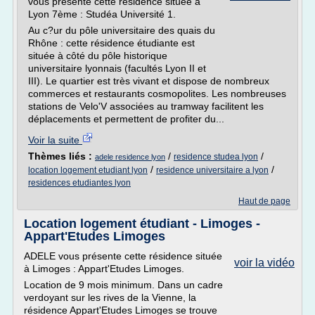
vous présente cette résidence située à
Lyon 7ème : Studéa Université 1.
Au c?ur du pôle universitaire des quais du
Rhône : cette résidence étudiante est
située à côté du pôle historique
universitaire lyonnais (facultés Lyon II et
III). Le quartier est très vivant et dispose de nombreux
commerces et restaurants cosmopolites. Les nombreuses
stations de Velo'V associées au tramway facilitent les
déplacements et permettent de profiter du...
Voir la suite
Thèmes liés :
/
/
residence studea lyon
adele residence lyon
/
/
location logement etudiant lyon
residence universitaire a lyon
residences etudiantes lyon
Haut de page
Location logement étudiant - Limoges -
Appart'Etudes Limoges
ADELE vous présente cette résidence située
voir la vidéo
à Limoges : Appart'Etudes Limoges.
Location de 9 mois minimum. Dans un cadre
verdoyant sur les rives de la Vienne, la
résidence Appart'Etudes Limoges se trouve