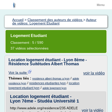
Menu
Accueil
>
Classement des auteurs de vidéos
>
Auteur
de vidéos: Logement Etudiant
Logement Etudiant
Classement : 5 / 590
37 vidéos sélectionnées
Location logement étudiant - Lyon 8ème -
Résidence Suitétudes Albert Thomas
Voir la suite
voir la vidéo
Thèmes liés :
/
residence albert thomas a lyon
adele
/
/
residences etudiantes lyon
location
residence lyon
/
logement etudiant lyon
adele logement lyon
Location logement étudiant -
Lyon 7ème - Studéa Université 1
http://www.adele.org/residence/235 ADELE
voir la vidéo