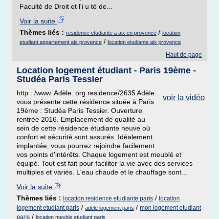
Faculté de Droit et l'i u té de...
Voir la suite
Thèmes liés :
/
residence etudiante a aix en provence
location
/
etudiant appartement aix provence
location etudiante aix provence
Haut de page
Location logement étudiant - Paris 19ème -
Studéa Paris Tessier
http : /www. Adèle. org residence/2635 Adèle
voir la vidéo
vous présente cette résidence située à Paris
19ème : Studéa Paris Tessier. Ouverture
rentrée 2016. Emplacement de qualité au
sein de cette résidence étudiante neuve où
confort et sécurité sont assurés. Idéalement
implantée, vous pourrez rejoindre facilement
vos points d'intérêts. Chaque logement est meublé et
équipé. Tout est fait pour faciliter la vie avec des services
multiples et variés. L'eau chaude et le chauffage sont...
Voir la suite
Thèmes liés :
/
location residence etudiante paris
location
/
/
logement etudiant paris
mon logement etudiant
adele logement paris
/
paris
location meuble etudiant paris