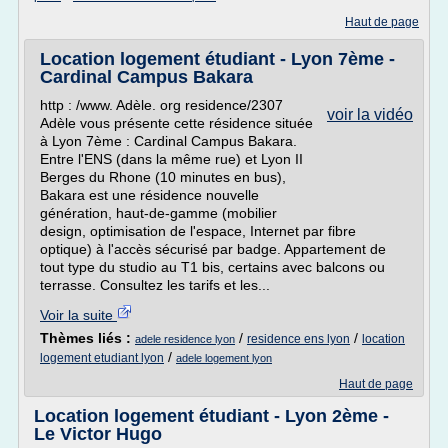
Haut de page
Location logement étudiant - Lyon 7ème -
Cardinal Campus Bakara
http : /www. Adèle. org residence/2307
voir la vidéo
Adèle vous présente cette résidence située
à Lyon 7ème : Cardinal Campus Bakara.
Entre l'ENS (dans la même rue) et Lyon II
Berges du Rhone (10 minutes en bus),
Bakara est une résidence nouvelle
génération, haut-de-gamme (mobilier
design, optimisation de l'espace, Internet par fibre
optique) à l'accès sécurisé par badge. Appartement de
tout type du studio au T1 bis, certains avec balcons ou
terrasse. Consultez les tarifs et les...
Voir la suite
Thèmes liés :
/
/
residence ens lyon
location
adele residence lyon
/
logement etudiant lyon
adele logement lyon
Haut de page
Location logement étudiant - Lyon 2ème -
Le Victor Hugo