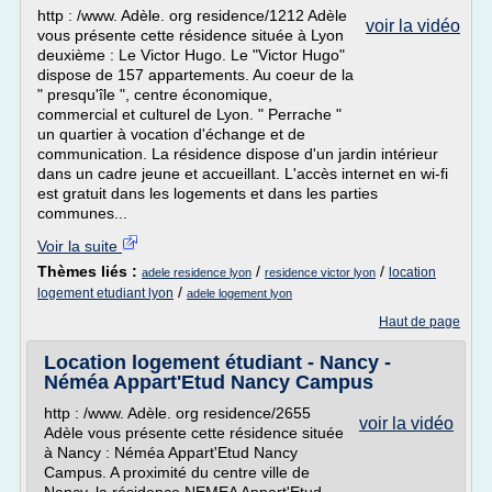
http : /www. Adèle. org residence/1212 Adèle
voir la vidéo
vous présente cette résidence située à Lyon
deuxième : Le Victor Hugo. Le "Victor Hugo"
dispose de 157 appartements. Au coeur de la
" presqu'île ", centre économique,
commercial et culturel de Lyon. " Perrache "
un quartier à vocation d'échange et de
communication. La résidence dispose d'un jardin intérieur
dans un cadre jeune et accueillant. L'accès internet en wi-fi
est gratuit dans les logements et dans les parties
communes...
Voir la suite
Thèmes liés :
/
/
location
adele residence lyon
residence victor lyon
/
logement etudiant lyon
adele logement lyon
Haut de page
Location logement étudiant - Nancy -
Néméa Appart'Etud Nancy Campus
http : /www. Adèle. org residence/2655
voir la vidéo
Adèle vous présente cette résidence située
à Nancy : Néméa Appart'Etud Nancy
Campus. A proximité du centre ville de