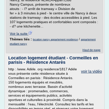
Nancy, la résidence NEMEA Appart'Etud
Nancy Campus, présente de nombreux
atouts : - l? arrêt de tramway « Division de
fer » à 3 minutes à pied - le centre ville de Nancy à deux
stations de tramway - des écoles accessibles à pied. Les
107 logements pratiques et confortables sont composés :
- d? une kitchenette...
Voir la suite
Thèmes liés :
/
location nancy appartement residence
appartement
etudiant nancy
Haut de page
Location logement étudiant - Cormeilles en
parisis - Résidence Antarès
http : /www. Adèle. org residence/1817 Adèle
voir la vidéo
vous présente cette résidence située à
Cormeilles en parisis : Résidence Antarès.
150 logements équipés et meublés,
nombreux avec terrasse. Bassin d'activité
dynamique : promenades, commerces,
services et équipements publics, activités
sportives et culturelles à proximité. Compris dans la
mensualité : l'eau, l'électricité. Consultez les tarifs et les
disponibilités en temps réel, et réservez votre logement