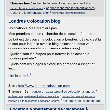
Thèmes liés :
/
recherche logement londres pas cher
site
/
/
agence recherche logement londres
recherche logement londres
/
recherche logement pas cher
recherche logement londres
Londres Colocation blog
Colocation > Mes premiers pas
Mes premiers pas en recherche de colocation à Londres
Le but est de trouver la colocation à Londres idéale, c'est la
raison pour laquelle avec le blog colocation, nous vous
donnons les conseils pour réussir votre coup;)
-Quelles sont les étapes pour trouver la colocation à
Londres parfaite?
-Quels sont les pièges à éviter, les garanties à exiger et
les...
Lire la suite
Site :
http://www.londrescolocation.com
Thèmes liés :
/
trouver un appartement en colocation a londres
/
recherche appartement londres colocation
recherche colocation centre
/
/
recherche colocation londres
londres
site recherche colocation londres
Location Appartement de Vacances à