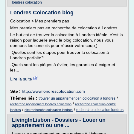
londres colocation
Londres Colocation blog
Colocation > Mes premiers pas
Mes premiers pas en recherche de colocation à Londres
Le but est de trouver la colocation à Londres idéale, c'est la
raison pour laquelle avec le blog colocation, nous vous
donnons les conseils pour réussir votre coup;)
-Quelles sont les étapes pour trouver la colocation à
Londres parfaite?
-Quels sont les pièges à éviter, les garanties à exiger et
les...
Lire la suite
Site :
http://www.londrescolocation.com
Thèmes liés :
/
trouver un appartement en colocation a londres
/
recherche appartement londres colocation
recherche colocation centre
/
/
recherche colocation londres
londres
site recherche colocation londres
LivingInLisbon - Dossiers - Louer un
appartement ou une ...
Louer un appartement ou une maison à Lisbonne