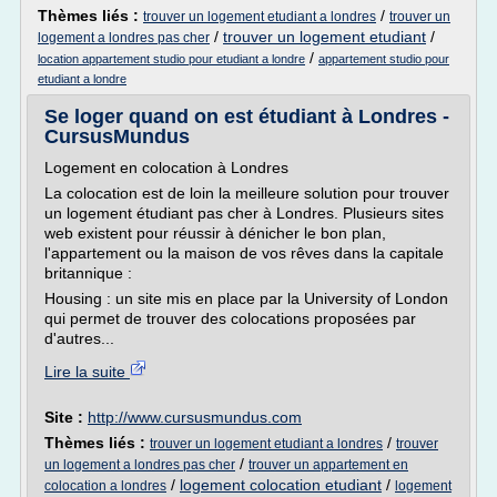
Thèmes liés :
/
trouver un logement etudiant a londres
trouver un
/
trouver un logement etudiant
/
logement a londres pas cher
/
location appartement studio pour etudiant a londre
appartement studio pour
etudiant a londre
Se loger quand on est étudiant à Londres -
CursusMundus
Logement en colocation à Londres
La colocation est de loin la meilleure solution pour trouver
un logement étudiant pas cher à Londres. Plusieurs sites
web existent pour réussir à dénicher le bon plan,
l'appartement ou la maison de vos rêves dans la capitale
britannique :
Housing : un site mis en place par la University of London
qui permet de trouver des colocations proposées par
d'autres...
Lire la suite
Site :
http://www.cursusmundus.com
Thèmes liés :
/
trouver un logement etudiant a londres
trouver
/
un logement a londres pas cher
trouver un appartement en
/
logement colocation etudiant
/
colocation a londres
logement