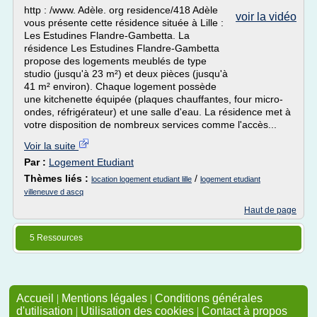
http : /www. Adèle. org residence/418 Adèle
voir la vidéo
vous présente cette résidence située à Lille :
Les Estudines Flandre-Gambetta. La
résidence Les Estudines Flandre-Gambetta
propose des logements meublés de type
studio (jusqu'à 23 m²) et deux pièces (jusqu'à
41 m² environ). Chaque logement possède
une kitchenette équipée (plaques chauffantes, four micro-
ondes, réfrigérateur) et une salle d'eau. La résidence met à
votre disposition de nombreux services comme l'accès...
Voir la suite
Par :
Logement Etudiant
Thèmes liés :
/
location logement etudiant lille
logement etudiant
villeneuve d ascq
Haut de page
5 Ressources
Accueil
|
Mentions légales
|
Conditions générales
d'utilisation
|
Utilisation des cookies
|
Contact à propos