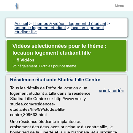
Menu
Accueil
>
Thèmes & vidéos : logement d étudiant
>
annonce logement etudiant
>
location logement
etudiant lille
Vidéos sélectionnées pour le thème :
location logement etudiant lille
5 Vidéos
→
Voir également
8 Articles
pour ce thème
Résidence étudiante Studéa Lille Centre
Tous les détails de l'offre de location d'un
voir la vidéo
logement étudiant à Lille dans la résidence
Studéa Lille Centre sur http://www.nexity-
studea.com/residences-
etudiantes/lille/59/studea-lille-
centre,309663.html
Une résidence étudiante implantée au
croisement des deux axes principaux du centre ville, le
boulevard de la Liberté et la rue Nationale, et à proximité