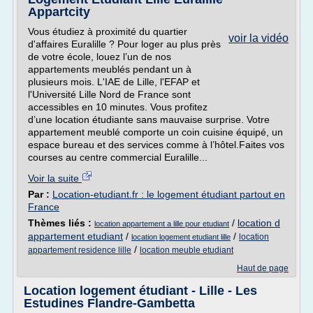
Appartcity
Vous étudiez à proximité du quartier
voir la vidéo
d'affaires Euralille ? Pour loger au plus près
de votre école, louez l’un de nos
appartements meublés pendant un à
plusieurs mois. L'IAE de Lille, l'EFAP et
l'Université Lille Nord de France sont
accessibles en 10 minutes. Vous profitez
d’une location étudiante sans mauvaise surprise. Votre
appartement meublé comporte un coin cuisine équipé, un
espace bureau et des services comme à l’hôtel.Faites vos
courses au centre commercial Euralille...
Voir la suite
Par :
Location-etudiant.fr : le logement étudiant partout en
France
Thèmes liés :
/
location d
location appartement a lille pour etudiant
appartement etudiant
/
/
location
location logement etudiant lille
/
appartement residence lille
location meuble etudiant
Haut de page
Location logement étudiant - Lille - Les
Estudines Flandre-Gambetta